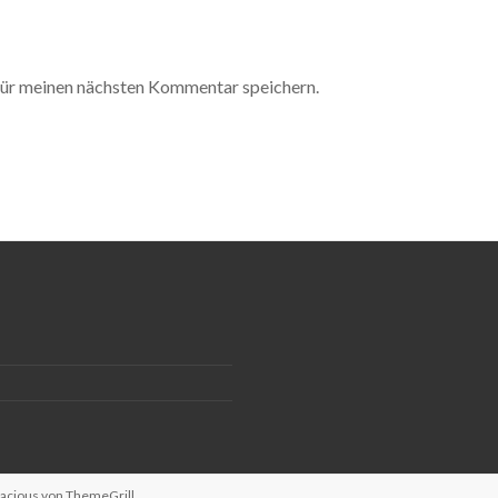
ür meinen nächsten Kommentar speichern.
pacious von
ThemeGrill
.