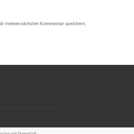
ür meinen nächsten Kommentar speichern.
pacious von
ThemeGrill
.